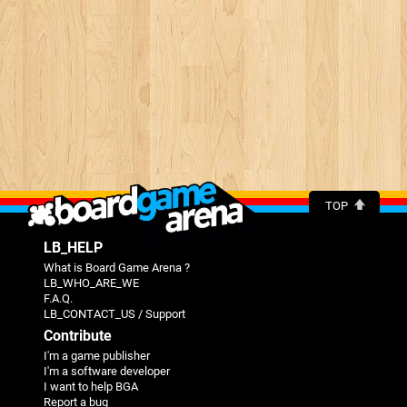
TOP
LB_HELP
What is Board Game Arena ?
LB_WHO_ARE_WE
F.A.Q.
LB_CONTACT_US / Support
Contribute
I'm a game publisher
I'm a software developer
I want to help BGA
Report a bug