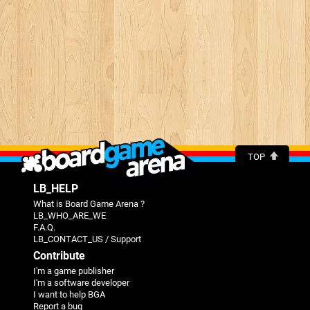
TOP
LB_HELP
What is Board Game Arena ?
LB_WHO_ARE_WE
F.A.Q.
LB_CONTACT_US / Support
Contribute
I'm a game publisher
I'm a software developer
I want to help BGA
Report a bug